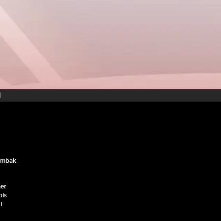
|
Tembak
mer
pis
i