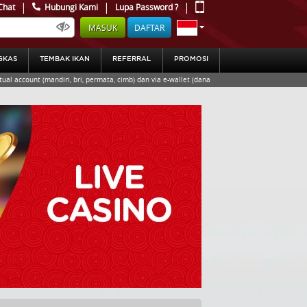
|
|
|
Chat
Hubungi Kami
Lupa Password ?
DAFTAR
GKAS
TEMBAK IKAN
REFERRAL
PROMOSI
al account (mandiri, bri, permata, cimb) dan via e-wallet (dana, ovo, gopay dan linkaja