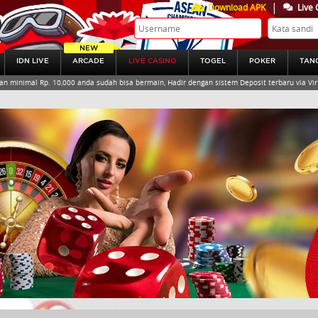
|
Download APK
Live 
NEW
IDN LIVE
ARCADE
LIVE CASINO
TOGEL
POKER
TAN
nimal Rp. 10,000 anda sudah bisa bermain, Hadir dengan sistem Deposit terbaru via Virtu