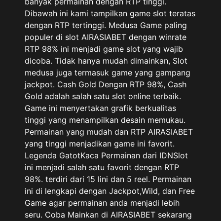
banyak permainan dengan RTP tinggi.
Dibawah ini kami tampilkan game slot teratas
dengan RTP tertinggi. Medusa Game paling
populer di slot AIRASIABET dengan winrate
RTP 98% ini menjadi game slot yang wajib
dicoba. Tidak hanya mudah dimainkan, Slot
medusa juga termasuk game yang gampang
jackpot. Cash Gold Dengan RTP 98%, Cash
Gold adalah salah satu slot online terbaik.
Game ini menyertakan grafik berkualitas
tinggi yang menampilkan desain memukau.
Permainan yang mudah dan RTP AIRASIABET
yang tinggi menjadikan game ini favorit.
Legenda GatotKaca Permainan dari IDNSlot
ini menjadi salah satu favorit dengan RTP
98%. terdiri dari 15 lini dan 5 reel. Permainan
ini di lengkapi dengan Jackpot,Wild, dan Free
Game agar permainan anda menjadi lebih
seru. Coba Mainkan di AIRASIABET sekarang