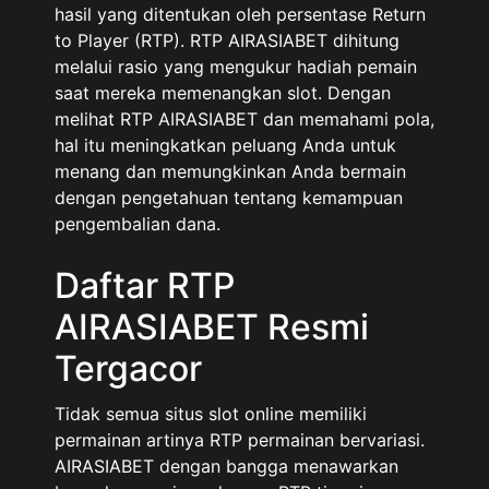
hasil yang ditentukan oleh persentase Return
to Player (RTP). RTP AIRASIABET dihitung
melalui rasio yang mengukur hadiah pemain
saat mereka memenangkan slot. Dengan
melihat RTP AIRASIABET dan memahami pola,
hal itu meningkatkan peluang Anda untuk
menang dan memungkinkan Anda bermain
dengan pengetahuan tentang kemampuan
pengembalian dana.
Daftar RTP
AIRASIABET Resmi
Tergacor
Tidak semua situs slot online memiliki
permainan artinya RTP permainan bervariasi.
AIRASIABET dengan bangga menawarkan