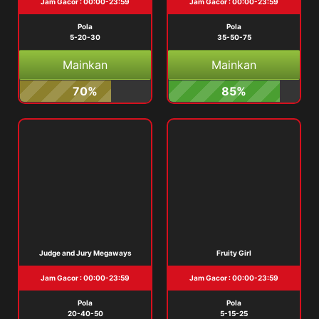
Jam Gacor : 00:00-23:59
Jam Gacor : 00:00-23:59
Pola
Pola
5-20-30
35-50-75
Mainkan
Mainkan
70%
85%
Judge and Jury Megaways
Fruity Girl
Jam Gacor : 00:00-23:59
Jam Gacor : 00:00-23:59
Pola
Pola
20-40-50
5-15-25