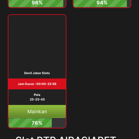
96%
94%
Devil Joker Slots
Jam Gacor : 00:00-23:59
Pola
25-35-45
Mainkan
76%