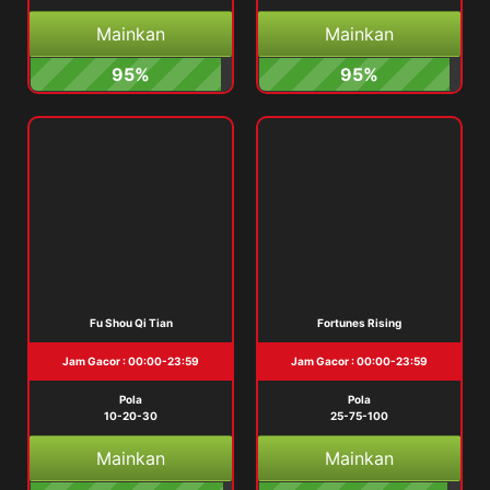
Mainkan
Mainkan
95%
95%
Fu Shou Qi Tian
Fortunes Rising
Jam Gacor : 00:00-23:59
Jam Gacor : 00:00-23:59
Pola
Pola
10-20-30
25-75-100
Mainkan
Mainkan